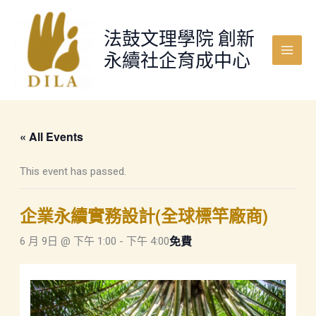
跳
至
法鼓文理學院 創新
主
永續社企育成中心
要
Main
內
Menu
容
« All Events
This event has passed.
企業永續實務設計(全球標竿廠商)
免費
6 月 9日 @ 下午 1:00
-
下午 4:00