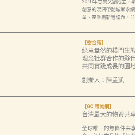
2010年甘樂文創成立
創意的浸潤帶動城鄉永續
童、產業創新等議題，並
【樹合苑】
綠意盎然的樸門生
理念社群合作的夥
共同實踐成長的園
創辦人：陳孟凱
【GC 贈物網】
台灣最大的物資共
全球唯一的無條件共享