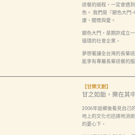
送餐的過程，一定會遇到
色。 我們是『銀色大門
康、關懷與愛。
銀色大門，是期許成立一
循環的社會企業，
夢想著讓全台灣的長輩送
能享有專屬長輩送餐的服
【
甘樂文創
】
甘之如飴，樂在其
2006年返鄉後看見自
地上的文化也迅速地消逝
的憂心下，