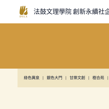
跳
至
法鼓文理學院 創新永續社
主
要
內
容
綠色冀泉
 | 
銀色大門
 | 
甘樂文創
 | 
樹合苑
 |