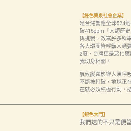
【綠色冀泉社會企業】
是台灣響應全球524
破415ppm「人類
與挑戰，改寫許多科
各大環團皆呼籲人類
2度，台灣更是惡化速
我切身相關。
氣候變遷影響人類呼
不斷被打破，地球正
在就必須積極行動，
【銀色大門】
我們送的不只是便