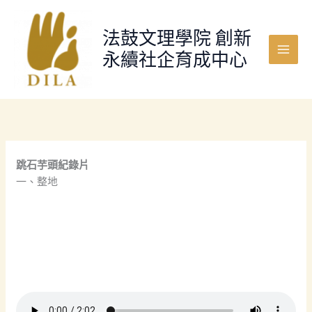
跳
至
法鼓文理學院 創新
主
永續社企育成中心
要
Main
內
Menu
容
跳石芋頭紀錄片
一、整地