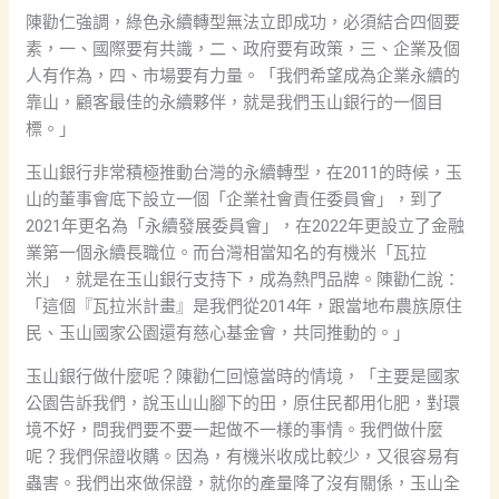
陳勸仁強調，綠色永續轉型無法立即成功，必須結合四個要
素，一、國際要有共識，二、政府要有政策，三、企業及個
人有作為，四、市場要有力量。「我們希望成為企業永續的
靠山，顧客最佳的永續夥伴，就是我們玉山銀行的一個目
標。」
玉山銀行非常積極推動台灣的永續轉型，在2011的時候，玉
山的董事會底下設立一個「企業社會責任委員會」，到了
2021年更名為「永續發展委員會」，在2022年更設立了金融
業第一個永續長職位。而台灣相當知名的有機米「瓦拉
米」，就是在玉山銀行支持下，成為熱門品牌。陳勸仁說：
「這個『瓦拉米計畫』是我們從2014年，跟當地布農族原住
民、玉山國家公園還有慈心基金會，共同推動的。」
玉山銀行做什麼呢？陳勸仁回憶當時的情境，「主要是國家
公園告訴我們，說玉山山腳下的田，原住民都用化肥，對環
境不好，問我們要不要一起做不一樣的事情。我們做什麼
呢？我們保證收購。因為，有機米收成比較少，又很容易有
蟲害。我們出來做保證，就你的產量降了沒有關係，玉山全