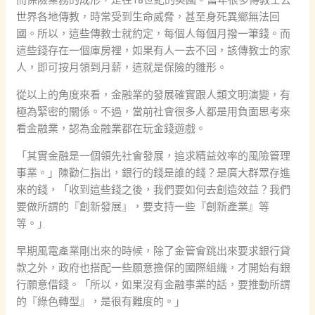
世界各地傳教，時常受到生命威脅，甚至身死異鄉無法回
國。所以，這些傳教士就約定，每個人每個月撥一筆錢。而
這些錢存在一個庫房裡，如果有人一去不回，該傳教士的家
人，即可按月領到月薪，這就是保險的雛形。
從以上的角度來看，金融業的發展確實跟人類文明演變，有
極為緊密的關係。不過，當前社會很多人都是用負面思考來
看金融業，認為金融業都在玩金錢遊戲。
「其實金融是一個領先社會發展，追求精益效率的風險管理
事業。」陳勸仁指出，銀行的錢是誰的錢？是廣大群眾存進
來的錢，「收到這些錢之後，我們要如何去創造效益？我們
要做所謂的『創新發展』，要支持一些『創新產業』等
等。」
早期風電產業剛出來的時候，除了金管會跳出來要求銀行貸
款之外，政府也搭配一些願意擔保的國際組織，才開始有銀
行願意借錢。「所以，如果沒有金融事業的話，要推動所謂
的『綠色轉型』，是很有難度的。」