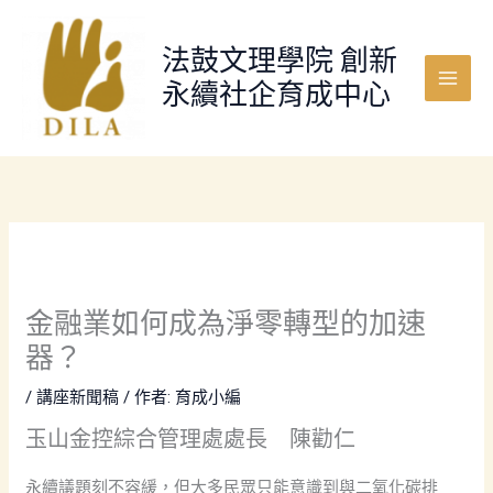
跳
至
法鼓文理學院 創新
主
永續社企育成中心
要
Main
內
Menu
容
金融業如何成為淨零轉型的加速
器？
/
講座新聞稿
/ 作者:
育成小編
玉山金控綜合管理處處長 陳勸仁
永續議題刻不容緩，但大多民眾只能意識到與二氧化碳排