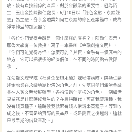
放，較有直接關係的產業，對於金融業的重要性，極為陌
生。玉山金控陳勸仁處長，6月10日以「綠色金融、永續經
營」為主題，分享金融業如何在永續的綠色產業鏈中，成為
淨零轉型的加速器？
「各位你們覺得金融是一個什麼樣的產業？」陳勸仁表示，
耶魯大學有一位教授，寫了一本書叫《金融創造文明》，
「你們可能覺得奇怪，怎麼可能？其實，金融有一個厲害的
地方，它可以把很多的經濟價值，在不同的時間點去做挪
移。」
在法鼓文理學院《社會企業與永續》課程演講時，陳勸仁講
述金融業在永續議題扮演的角色之前，先幫同學們釐清金融
業在人類文明發展轉型，各扮演過什麼樣的角色，「例如借
貸業務是什麼時候發生的？在農耕時代，可能我要耕種、我
沒有錢買種子，這時候我就跟有錢人借錢來買種子。等到收
成之後，不管是給實際的農產品、或是變賣之後還錢，這就
是最早期的借貸業務。」
而保險業務的成形，是在18世紀的英國。當年很多傳教士去