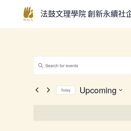
跳
至
法鼓文理學院 創新永續社
主
要
內
容
Events
Enter
Search
Keyword.
and
Search
Views
for
Upcoming
Today
Navigation
Events
Select
by
date.
Keyword.