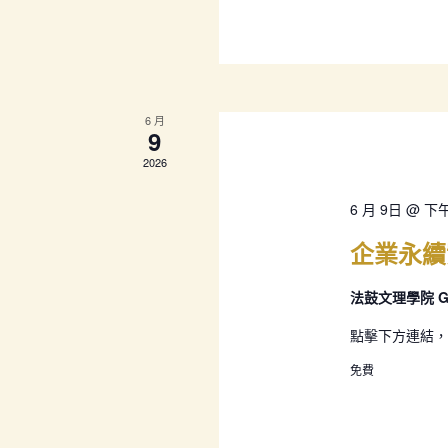
6 月
9
2026
6 月 9日 @ 下午
企業永續
法鼓文理學院 GC
點擊下方連結，
免費